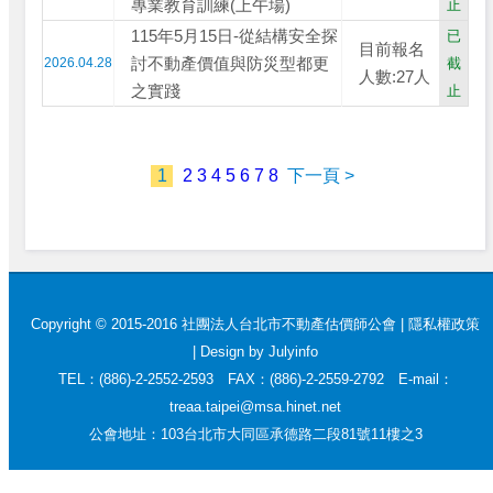
專業教育訓練(上午場)
止
115年5月15日-從結構安全探
已
目前報名
討不動產價值與防災型都更
2026.04.28
截
人數:27人
之實踐
止
1
2
3
4
5
6
7
8
下一頁 >
Copyright © 2015-2016 社團法人台北市不動產估價師公會 |
隱私權政策
|
Design by Julyinfo
TEL：(886)-2-2552-2593 FAX：(886)-2-2559-2792 E-mail：
treaa.taipei@msa.hinet.net
公會地址：103台北市大同區承德路二段81號11樓之3