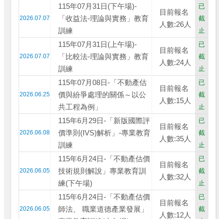
115年07月31日(下午場)-
已
目前報名
「收益法-理論與實務」教育
2026.07.07
截
人數:26人
訓練
止
115年07月31日(上午場)-
已
目前報名
「比較法-理論與實務」教育
2026.07.07
截
人數:24人
訓練
止
115年07月08日-「不動產估
已
目前報名
價與紛爭處理的關係～以公
2026.06.25
截
人數:15人
共工程為例」
止
115年6月29日-「新版國際評
已
目前報名
價準則(IVS)解析」-專業教育
2026.06.08
截
人數:35人
訓練
止
115年6月24日-「不動產估價
已
目前報名
技術規則解說」專業教育訓
2026.06.05
截
人數:32人
練(下午場)
止
115年6月24日-「不動產估價
已
目前報名
師法、 職業道德產業發展」
2026.06.05
截
人數:12人