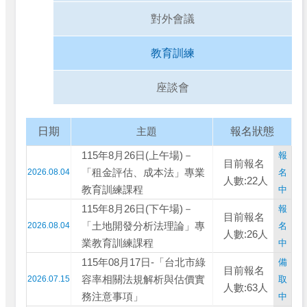
對外會議
教育訓練
座談會
日期
主題
報名狀態
115年8月26日(上午場)－
報
目前報名
「租金評估、成本法」專業
2026.08.04
名
人數:22人
教育訓練課程
中
115年8月26日(下午場)－
報
目前報名
「土地開發分析法理論」專
2026.08.04
名
人數:26人
業教育訓練課程
中
115年08月17日-「台北市綠
備
目前報名
容率相關法規解析與估價實
2026.07.15
取
人數:63人
務注意事項」
中